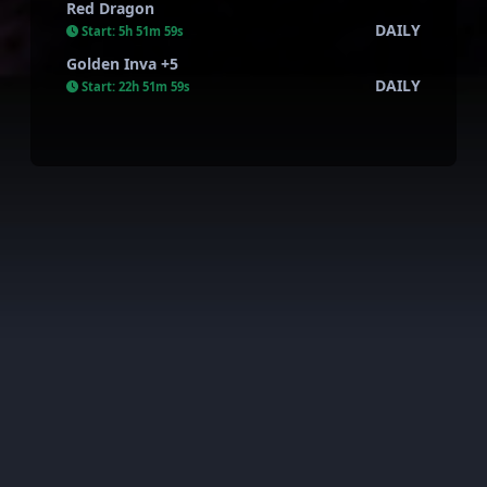
Red Dragon
DAILY
Start:
5h 51m 58s
Golden Inva +5
DAILY
Start:
22h 51m 58s
AkiraWar all rights reserved. This server is private and has
nothing to do with the official one.