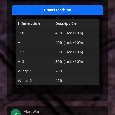
Chaos Machine
Información
Descripción
+10
45% (luck +10%)
+11
40% (luck +10%)
+12
35% (luck +10%)
+13
30% (luck +10%)
Wings 1
70%
Wings 2
45%
AkiraWar