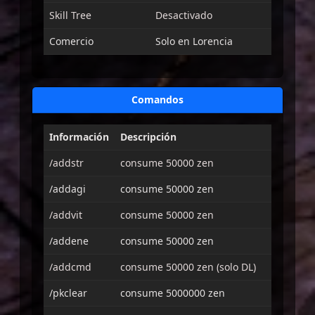
Skill Tree
Desactivado
Comercio
Solo en Lorencia
Comandos
Información
Descripción
/addstr
consume 50000 zen
/addagi
consume 50000 zen
/addvit
consume 50000 zen
/addene
consume 50000 zen
/addcmd
consume 50000 zen (solo DL)
/pkclear
consume 5000000 zen