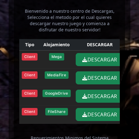
Bienvenido a nuestro centro de Descargas,
Selecciona el metodo por el cual quieres
descargar nuestro juego y comienza a
disfrutar de nuestro servidor!
Tipo
Alojamiento
DESCARGAR
Client
Mega
DESCARGAR
Client
MediaFire
DESCARGAR
Client
GoogleDrive
DESCARGAR
Client
FileShare
DESCARGAR
Requerimientos Minimos del Sistema