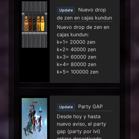
Nuevo drop
Update
de zen en cajas kundun
Nuevo drop de zen en
cajas kundun:
k+1= 20000 zen
k+2= 40000 zen
k+3= 60000 zen
k+4= 80000 zen
k+5= 100000 zen
Party GAP
Update
Desde hoy y hasta
nuevo aviso, el party
gap (party por lvl)
estara desactivado