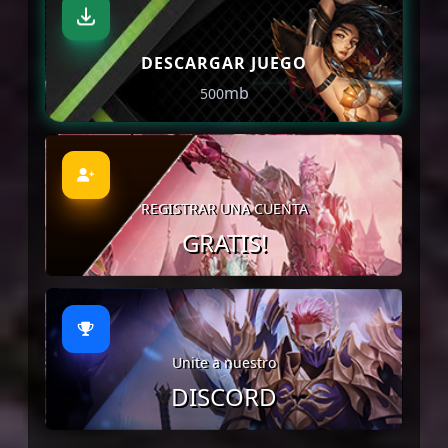
DESCARGAR JUEGO
mb
500
REGISTRAR UNA CUENTA
GRATIS!
Unite a nuestro
DISCORD