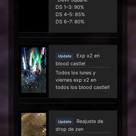
DS 1–3: 90%
DS 4–5: 85%
DS 6–7: 80%
Exp x2 en
Update
blood castle!
Todos los lunes y
viernes exp x2 en
todos los blood castle!!
Reajuste de
Update
drop de zen