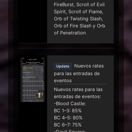
FireBurst, Scroll of Evil
Spirit, Scroll of Flame,
Orb of Twisting Slash,
Orb of Fire Slash y Orb
of Penetration
Nuevos rates
Update
para las entradas de
eventos
Nuevos rates para las
entradas de eventos:
-Blood Castle:
BC 1–3: 85%
BC 4–5: 80%
BC 6–7: 75%
-Devil Square: