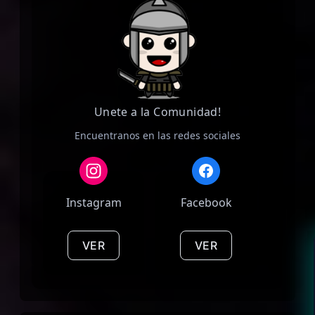
Unete a la Comunidad!
Encuentranos en las redes sociales
Instagram
Facebook
Di
VER
VER
V