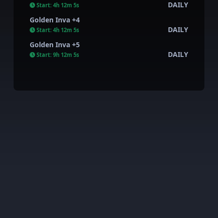
DAILY
Start:
4h 12m 4s
Golden Inva +4
DAILY
Start:
4h 12m 4s
Golden Inva +5
DAILY
Start:
9h 12m 4s
AkiraWar all rights reserved. This server is private and has
nothing to do with the official one.