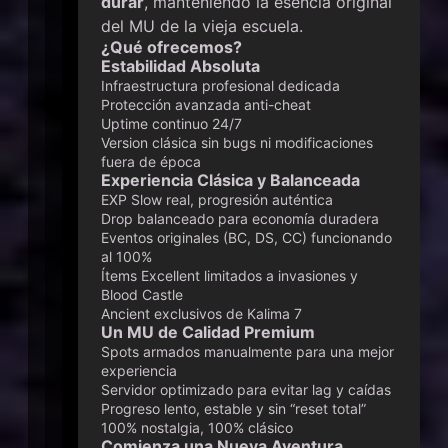
durar
, manteniendo la esencia original
del MU de la vieja escuela.
¿Qué ofrecemos?
Estabilidad Absoluta
Infraestructura profesional dedicada
Protección avanzada anti-cheat
Uptime continuo 24/7
Version clásica sin bugs ni modificaciones
fuera de época
Experiencia Clásica y Balanceada
EXP Slow real, progresión auténtica
Drop balanceado para economía duradera
Eventos originales (BC, DS, CC) funcionando
al 100%
Ítems Excellent limitados a invasiones y
Blood Castle
Ancient exclusivos de Kalima 7
Un MU de Calidad Premium
Spots armados manualmente para una mejor
experiencia
Servidor optimizado para evitar lag y caídas
Progreso lento, estable y sin “reset total”
100% nostalgia, 100% clásico
Comienza una Nueva Aventura